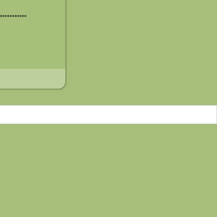
***********