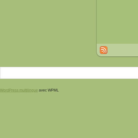
WordPress multilingue
avec WPML