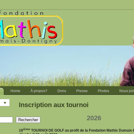
i
Home
À propos?
Dons
Presse
Photos
Nous joi
Inscription aux tournoi
2026
Rechercher
ième
18
TOURNOI DE GOLF au profit de la Fondation Mathis Dumais