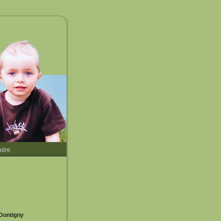
ndre
-Dontigny