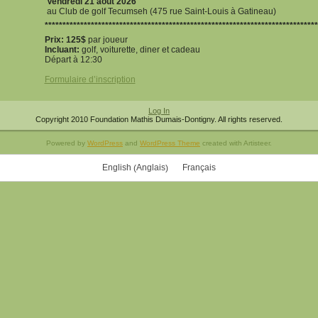
Vendredi 21 août 2026
au Club de golf Tecumseh (475 rue Saint-Louis à Gatineau)
*****************************************************************************
Prix: 125$
par joueur
Incluant:
golf, voiturette, diner et cadeau
Départ à 12:30
Formulaire d’inscription
Log In
Copyright 2010 Foundation Mathis Dumais-Dontigny. All rights reserved.
Powered by
WordPress
and
WordPress Theme
created with Artisteer.
Anglais
English
Français
(
)